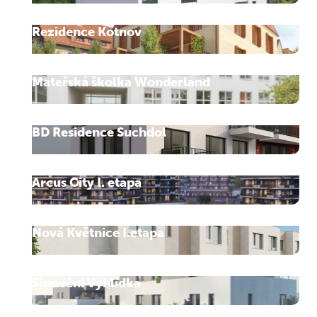
Rezidence Kotnov
Mateřská školka Wonderland
BD Residence Suchdol
Arcus City I. etapa
Nová Květnice I.etapa
Sluneční Vyhlídka