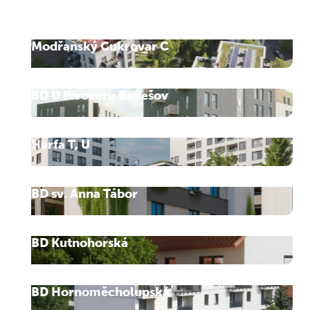
Modřanský Cukrovar C
BD U Pivovaru Benešov
Harfa T, U
BD sv. Anna Tábor
BD Kutnohorská
BD Hornoměcholupská