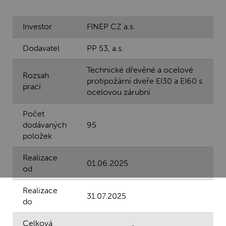
Investor
FINEP CZ a.s.
Dodavatel
PP 53, a.s.
Technické dřevěné a ocelové
Rozsah
protipožární dveře EI30 a EI60 s
prací
ocelovou zárubní
Počet
dodávaných
95
položek
Realizace
01.06.2025
od
Realizace
31.07.2025
do
Celková