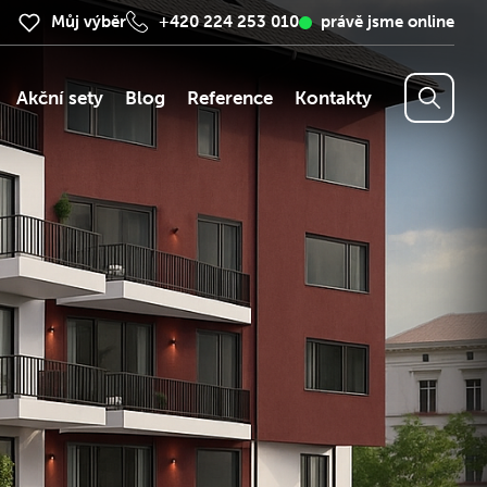
Můj výběr
+420 224 253 010
právě jsme online
Akční sety
Blog
Reference
Kontakty