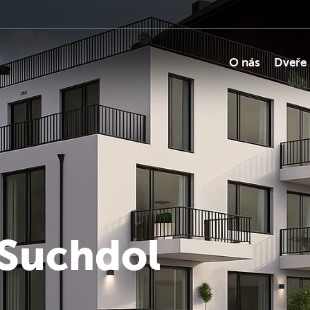
O nás
Dveře
 Suchdol