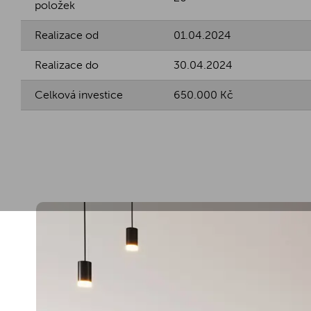
položek
Realizace od
01.04.2024
Realizace do
30.04.2024
Celková investice
650.000 Kč