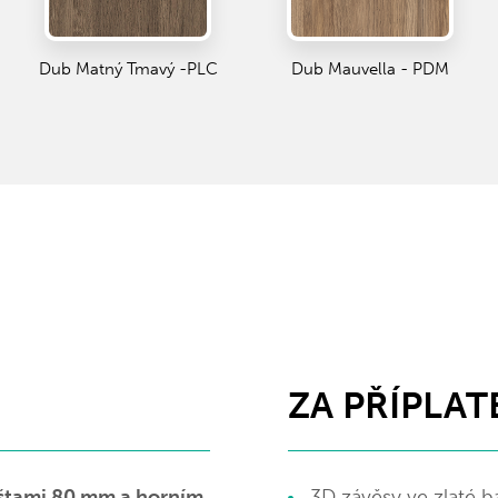
Dub Matný Tmavý -PLC
Dub Mauvella - PDM
ZA PŘÍPLAT
ištami 80 mm a horním
3D závěsy ve zlaté b