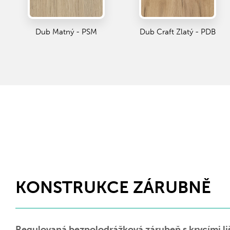
Dub Matný - PSM
Dub Craft Zlatý - PDB
KONSTRUKCE ZÁRUBNĚ
Regulovaná bezpolodrážková zárubeň s krycími l