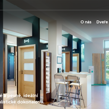
O nás
Dveře
é a pevné, ideální
listické dokonalosti.