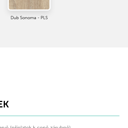
Dub Sonoma - PLS
EK
arvě (příplatek k ceně zárubně)