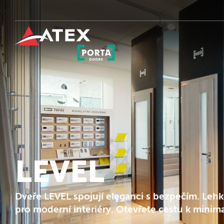
LEVEL
Dveře LEVEL spojují eleganci s bezpečím. Lehk
pro moderní interiéry. Otevřete cestu k minima