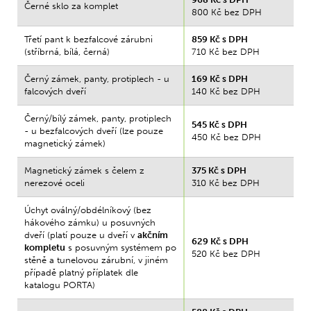
Černé sklo za komplet
800 Kč bez DPH
Třetí pant k bezfalcové zárubni
859 Kč s DPH
(stříbrná, bílá, černá)
710 Kč bez DPH
Černý zámek, panty, protiplech - u
169 Kč s DPH
falcových dveří
140 Kč bez DPH
Černý/bílý zámek, panty, protiplech
545 Kč s DPH
- u bezfalcových dveří (lze pouze
450 Kč bez DPH
magnetický zámek)
Magnetický zámek s čelem z
375 Kč s DPH
nerezové oceli
310 Kč bez DPH
Úchyt oválný/obdélníkový (bez
hákového zámku) u posuvných
dveří (platí pouze u dveří v
akčním
629 Kč s DPH
kompletu
s posuvným systémem po
520 Kč bez DPH
stěně a tunelovou zárubní, v jiném
případě platný příplatek dle
katalogu PORTA)