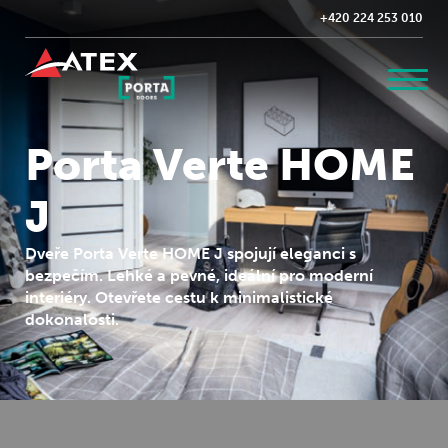
+420 224 253 010
Porta Verte HOME
J
Dveře Porta Verte HOME J spojují eleganci s
bezpečím. Lehké a pevné, ideální pro moderní
interiéry. Otevřete cestu k minimalistické
dokonalosti.