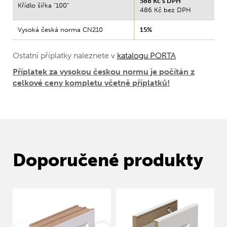
588 Kč s DPH
Křídlo šířka "100"
486 Kč bez DPH
Vysoká česká norma CN210
15%
Ostatní příplatky naleznete v
katalogu PORTA
Příplatek za vysokou českou normu je počítán z
celkové ceny kompletu včetně příplatků!
Doporučené produkty