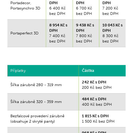
Portadecor,
DPH
DPH
DPH
Portasynchro 3D
6 400 Kč
6 700 Kč
7 200 Kč
bez DPH
bez DPH
bez DPH
8 954 Kč s
9 438 Kč s
10 043 Kč s
DPH
DPH
DPH
Portaperfect 3D
7 400 Kč
7 800 Kč
8 300 Kč
bez DPH
bez DPH
bez DPH
Příplatky
Částka
242 Kč s DPH
Šířka zárubně 280 - 319 mm
200 Kč bez DPH
484 Kč s DPH
Šířka zárubně 320 - 359 mm
400 Kč bez DPH
Bezfalcové provedení zárubně
1 815 Kč s DPH
(obsahuje 2 skryté panty)
1 500 Kč bez DPH
968 Kč s DPH