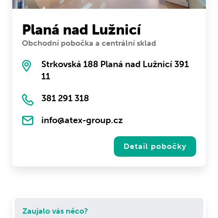
Planá nad Lužnicí
Obchodní pobočka a centrální sklad
Strkovská 188 Planá nad Lužnicí 391
11
381 291 318
info@atex-group.cz
Detail pobočky
Zaujalo vás něco?