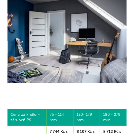
Cena za křídlo +
75 - 114
120- 179
180 - 279
zárubeň PS
mm
mm
mm
7 744 Kč s
8 107 Kč s
8 712 Kč s